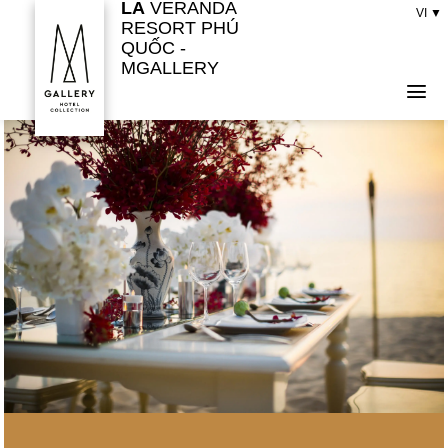
LA
VERANDA
Bỏ
VI ▼
RESORT PHÚ
qua
QUỐC -
nội
MGALLERY
dung