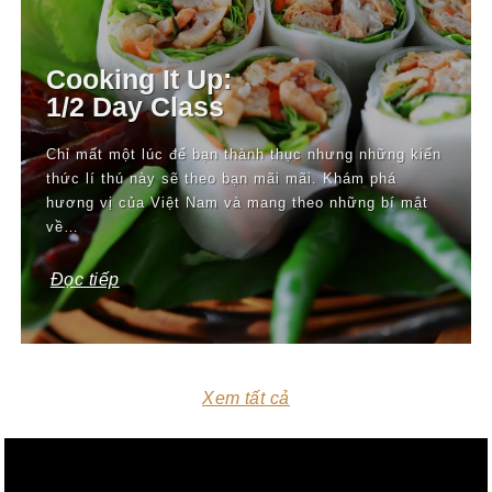
Cooking It Up:
1/2 Day Class
Chỉ mất một lúc để bạn thành thục nhưng những kiến
thức lí thú này sẽ theo bạn mãi mãi. Khám phá
hương vị của Việt Nam và mang theo những bí mật
về…
Đọc tiếp
Xem tất cả