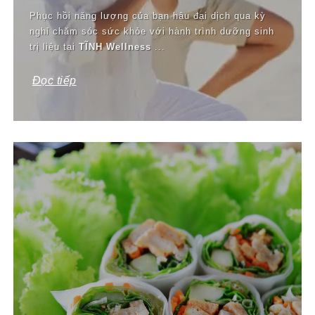
Phục hồi năng lượng của bạn hậu đại dịch qua kỳ
nghỉ chăm sóc sức khỏe với hành trình dưỡng sinh
trị liệu tại
TĨNH Wellness
...
Đọc tiếp