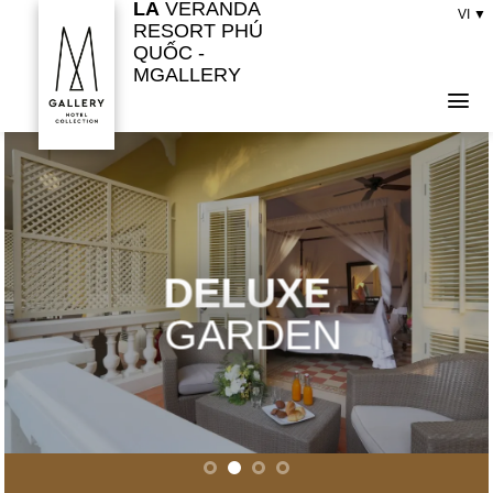
LA
VERANDA
Bỏ
VI ▼
RESORT PHÚ
qua
QUỐC -
nội
MGALLERY
dung
DELUXE
DELUXE
DELUXE
DELUXE
GARDEN
GARDEN
GARDEN
GARDEN