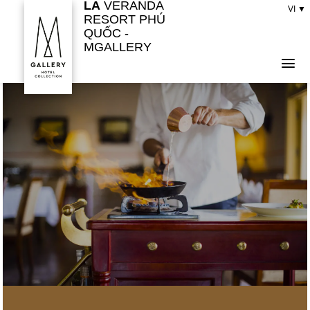
LA
VERANDA
Bỏ
VI ▼
RESORT PHÚ
qua
QUỐC -
nội
MGALLERY
dung