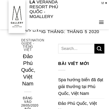
LA
VERANDA
Bỏ
VI ▼
RESORT PHÚ
qua
QUỐC -
nội
MGALLERY
dung
LƯU TRỮ HÀNG THÁNG:
THÁNG 5 2020
DESTINATION
GUIDE -
TIẾNG
VIỆT
Đảo
Phú
BÀI VIẾT MỚI
Quốc,
Việt
Spa hướng biển đã đạt
Nam
giải thưởng tại Phú
Quốc, Việt Nam
ĐĂNG
VÀO
Đảo Phú Quốc, Việt
28/05/2020