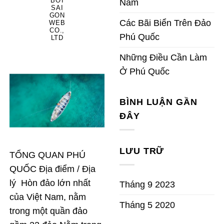
BỞI
Nam
SAI
GON
Các Bãi Biển Trên Đảo
WEB
CO.,
Phú Quốc
LTD
Những Điều Cần Làm
Ở Phú Quốc
BÌNH LUẬN GẦN
ĐÂY
LƯU TRỮ
TỔNG QUAN PHÚ
QUỐC Địa điểm / Địa
lý Hòn đảo lớn nhất
Tháng 9 2023
của Việt Nam, nằm
Tháng 5 2020
trong một quần đảo